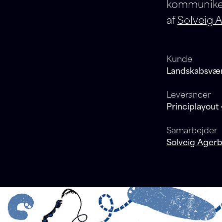
kommunikere
af
Solveig 
Kunde
Landskabsvær
Leverancer
Principlayout ·
Samarbejder
Solveig Ager