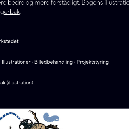
 bedre og mere forståeligt. Bogens illustratio
Agerbak
.
kstedet
 Illustrationer · Billedbehandling · Projektstyring
bak
(illustration)