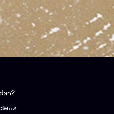
rdan?
e dem at