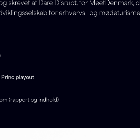
og skrevet af Dare Disrupt, for MeetDenmark, d
dviklingsselskab for erhvervs- og mødeturisme
k
· Principlayout
com
(rapport og indhold)