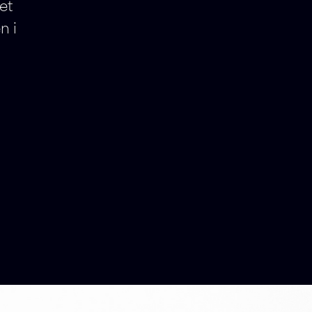
et
n i