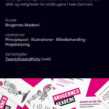
vilkår og rettigheder for stofbrugere i hele Danmark.
Kunde
Brugernes Akademi
Leverancer
Principlayout · Illustrationer · Billedbehandling ·
Projektstyring
Samarbejder
Twentyfiveandthirty
(web)